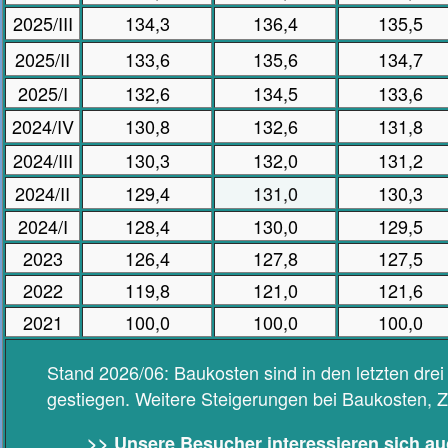
2025/III
134,3
136,4
135,5
2025/II
133,6
135,6
134,7
2025/I
132,6
134,5
133,6
2024/IV
130,8
132,6
131,8
2024/III
130,3
132,0
131,2
2024/II
129,4
131,0
130,3
2024/I
128,4
130,0
129,5
2023
126,4
127,8
127,5
2022
119,8
121,0
121,6
2021
100,0
100,0
100,0
Stand 2026/06: Baukosten sind in den letzten dre
gestiegen. Weitere Steigerungen bei Baukosten, Z
>> Unsere Besucher interessieren sich au