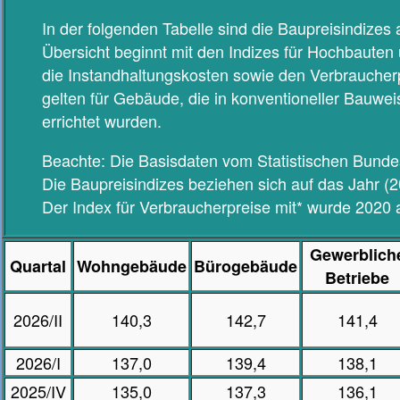
In der folgenden Tabelle sind die Baupreisindizes
Übersicht beginnt mit den Indizes für Hochbauten
die Instandhaltungskosten sowie den Verbraucherp
gelten für Gebäude, die in konventioneller Bauwe
errichtet wurden.
Beachte: Die Basisdaten vom Statistischen Bunde
Die Baupreisindizes beziehen sich auf das Jahr (2
Der Index für Verbraucherpreise mit* wurde 2020 a
Gewerblich
Quartal
Wohngebäude
Bürogebäude
Betriebe
2026/II
140,3
142,7
141,4
2026/I
137,0
139,4
138,1
2025/IV
135,0
137,3
136,1