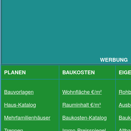
WERBUNG
PLANEN
BAUKOSTEN
EIG
Bauvorlagen
Wohnfläche €/m²
Rohb
Haus-Katalog
Rauminhalt €/m³
Ausb
Mehrfamilienhäuser
Baukosten-Katalog
Bauk
Treppen
Immo-Preisspiegel
Altb